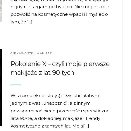
nigdy nie sięgam po byle co. Nie mogę sobie
pozwolić na kosmetyczne wpadki i myśleć o
tym, że[…]
CIEKAWOSTKI
,
MAKIJAŻ
Pokolenie X – czyli moje pierwsze
makijaże z lat 90-tych
Witajcie piękne istoty :)) Dziś chciałabym
jednym z was „unaocznić”, a z innymi
powspominać nieco przeszłość i specyficzne
lata 90-te, a dokładniej: makijaże i trendy
kosmetyczne z tamtych lat. Moja[…]