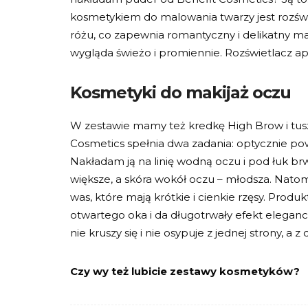
kosmetykiem do malowania twarzy jest rozśw
różu, co zapewnia romantyczny i delikatny ma
wygląda świeżo i promiennie. Rozświetlacz apli
Kosmetyki do makijaż oczu
W zestawie mamy też kredkę High Brow i tusz
Cosmetics spełnia dwa zadania: optycznie powi
Nakładam ją na linię wodną oczu i pod łuk brwi
większe, a skóra wokół oczu – młodsza. Natom
was, które mają krótkie i cienkie rzęsy. Produk
otwartego oka i da długotrwały efekt eleganc
nie kruszy się i nie osypuje z jednej strony, a 
Czy wy też lubicie zestawy kosmetyków?