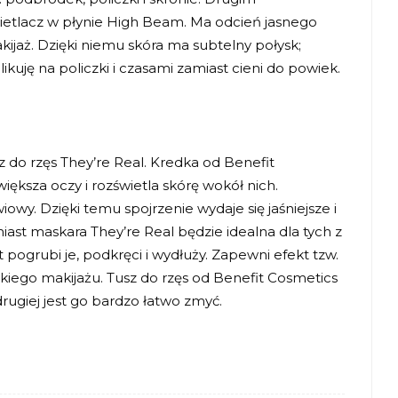
ietlacz w płynie High Beam. Ma odcień jasnego
kijaż. Dzięki niemu skóra ma subtelny połysk;
kuję na policzki i czasami zamiast cieni do powiek.
 do rzęs They’re Real. Kredka od Benefit
ększa oczy i rozświetla skórę wokół nich.
owy. Dzięki temu spojrzenie wydaje się jaśniejsze i
iast maskara They’re Real będzie idealna dla tych z
t pogrubi je, podkręci i wydłuży. Zapewni efekt tzw.
kiego makijażu. Tusz do rzęs od Benefit Cosmetics
z drugiej jest go bardzo łatwo zmyć.