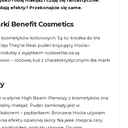
ko robię makijaż i czuję się fantastycznie.
dają efekty? Przekonajcie się same.
rki Benefit Cosmetics
kosmetyków kolorowych. Są to: kredka do linii
zęs They’re Real, puder brązujący Hoola i
rodukty z wyjątkiem rozświetlacza są
o – różowej kuli z charakterystycznymi dla marki
zy
cz w płynie High Beam. Pierwszy z kosmetyków zna
ralny makijaż. Puder zamknięty jest w
likatorem – pędzelkiem. Bronzera Hoola używam
ia efektu opalonej skóry. Na jakie miejsca cery
podbródek, policzki i skronie. Drugim