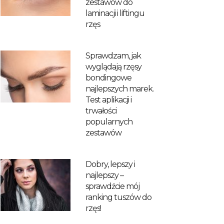
zestawów do
laminacji i liftingu
rzęs
Sprawdzam, jak
wyglądają rzęsy
bondingowe
najlepszych marek.
Test aplikacji i
trwałości
popularnych
zestawów
Dobry, lepszy i
najlepszy –
sprawdźcie mój
ranking tuszów do
rzęs!