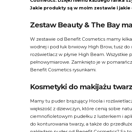
Cosmetics. Dzięki niemu każdego ranka szyb
Jakie produkty są w moim zestawie i jakie 
Zestaw Beauty & The Bay ma
W zestawie od Benefit Cosmetics mamy kilka 
wodnej i pod łuk brwiowy High Brow, tusz do r
rozświetlacz w płynie High Beam. Wszystkie p
pełnowymiarowe. Zamknięto je w pomarańczow
Benefit Cosmetics rysunkami.
Kosmetyki do makijażu twar
Mamy tu puder brązujący Hoola i rozświetla
większość z dziewczyn, które cenią sobie natu
ciemnofioletowym pudełku z lusterkiem i ap
do konturowania twarzy, a także do przedłużen
nakładam puder od Benefit Cosmetics? Są to: 