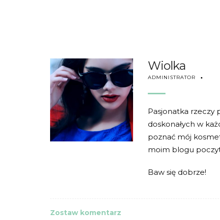
Wiolka
ADMINISTRATOR
Pasjonatka rzeczy p
doskonałych w każdy
poznać mój kosmetyc
moim blogu poczytas
Baw się dobrze!
Zostaw komentarz