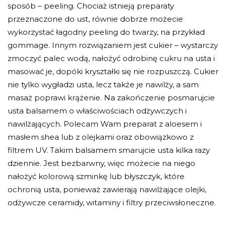
sposób – peeling. Chociaż istnieją preparaty
przeznaczone do ust, równie dobrze możecie
wykorzystać łagodny peeling do twarzy, na przykład
gommage. Innym rozwiązaniem jest cukier – wystarczy
zmoczyć palec wodą, nałożyć odrobinę cukru na usta i
masować je, dopóki kryształki się nie rozpuszczą. Cukier
nie tylko wygładzi usta, lecz także je nawilży, a sam
masaż poprawi krążenie. Na zakończenie posmarujcie
usta balsamem o właściwościach odżywczych i
nawilżających. Polecam Wam preparat z aloesem i
masłem shea lub z olejkami oraz obowiązkowo z
filtrem UV. Takim balsamem smarujcie usta kilka razy
dziennie. Jest bezbarwny, więc możecie na niego
nałożyć kolorową szminkę lub błyszczyk, które
ochronią usta, ponieważ zawierają nawilżające olejki,
odżywcze ceramidy, witaminy i filtry przeciwsłoneczne.