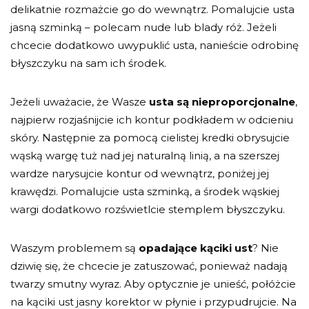
delikatnie rozmażcie go do wewnątrz. Pomalujcie usta
jasną szminką – polecam nude lub blady róż. Jeżeli
chcecie dodatkowo uwypuklić usta, nanieście odrobinę
błyszczyku na sam ich środek.
Jeżeli uważacie, że Wasze
usta są nieproporcjonalne
,
najpierw rozjaśnijcie ich kontur podkładem w odcieniu
skóry. Następnie za pomocą cielistej kredki obrysujcie
wąską wargę tuż nad jej naturalną linią, a na szerszej
wardze narysujcie kontur od wewnątrz, poniżej jej
krawędzi. Pomalujcie usta szminką, a środek wąskiej
wargi dodatkowo rozświetlcie stemplem błyszczyku.
Waszym problemem są
opadające kąciki ust
? Nie
dziwię się, że chcecie je zatuszować, ponieważ nadają
twarzy smutny wyraz. Aby optycznie je unieść, połóżcie
na kąciki ust jasny korektor w płynie i przypudrujcie. Na