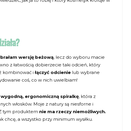
dzieć, jak ja to robię i który kosmetyk króluje w
ziała?
brałam wersję beżową
, lecz do wyboru macie
no z łatwością dobierzecie taki odcień, który
eż kombinować i
łączyć odcienie
lub wybrane
dowanie coś, co w nich uwielbiam!
a
wygodną, ergonomiczną spiralkę
, która z
nych włosków. Moje z natury są niesforne i
. Z tym produktem
nie ma rzeczy niemożliwych.
ak chcę, a wszystko przy minimum wysiłku.