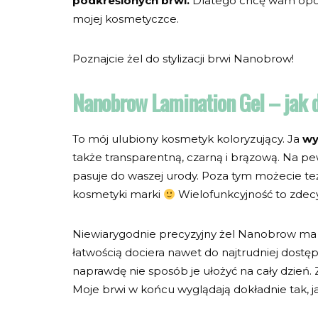
podkreślonych brwi.
Dlatego chcę wam opowie
mojej kosmetyczce.
Poznajcie żel do stylizacji brwi Nanobrow!
Nanobrow Lamination Gel – jak d
To mój ulubiony kosmetyk koloryzujący. Ja
wy
także transparentną, czarną i brązową. Na pew
pasuje do waszej urody. Poza tym możecie t
kosmetyki marki
Wielofunkcyjność to zdecy
Niewiarygodnie precyzyjny żel Nanobrow m
łatwością dociera nawet do najtrudniej dostęp
naprawdę nie sposób je ułożyć na cały dzień
Moje brwi w końcu wyglądają dokładnie tak, j