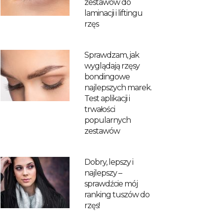
zestawów do
laminacji i liftingu
rzęs
Sprawdzam, jak
wyglądają rzęsy
bondingowe
najlepszych marek.
Test aplikacji i
trwałości
popularnych
zestawów
Dobry, lepszy i
najlepszy –
sprawdźcie mój
ranking tuszów do
rzęs!